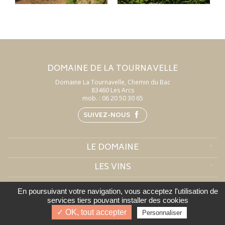
DOMAINE DE LA TOURNAVELLE
Domaine La Tournavelle, Chemin du Bac
83460 Les Arcs
mob. :
06 20 50 30 65
SUIVEZ-NOUS
LE DOMAINE
LES VINS
INFOS PRATIQUES
En poursuivant votre navigation, vous acceptez l'utilisation de
services tiers pouvant installer des cookies
✓ OK, tout accepter
Personnaliser